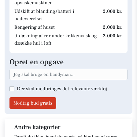
opvaskemaskinen
Udskift at blandingsbatteri i
2.000 kr.
badeværelset
Rengøring af huset
2.000 kr.
tildækning af rør under køkkenvask og
2.000 kr.
dæække hul i loft
Opret en opgave
Der skal medbringes det relevante værktøj
Modtag bud gratis
Andre kategorier
Fandt du ikke, hvad du søgte, så kig i en af vores