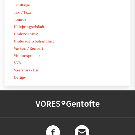
Tandlæge
Taxi / Taxa
Tømrer
Udlejningselskab
Undervisning
Undervognsbehandling
Vaskeri / Renseri
Vinduespudser
VVS
Værtshus / bar
Øvrige
VORES
Gentofte