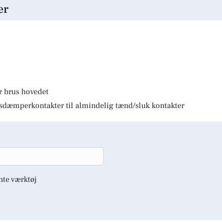
er
r brus hovedet
lysdæmperkontakter til almindelig tænd/sluk kontakter
nte værktøj