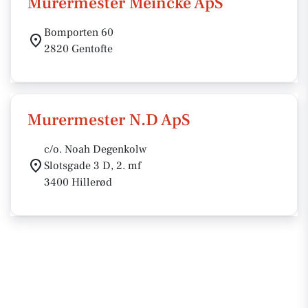
Murermester Meincke ApS
Bomporten 60
2820 Gentofte
Murermester N.D ApS
c/o. Noah Degenkolw
Slotsgade 3 D, 2. mf
3400 Hillerød