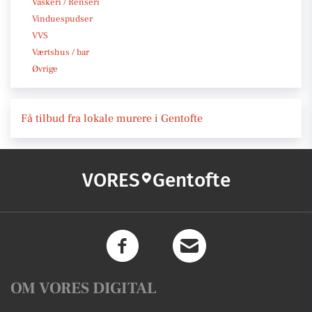
Vaskeri / Renseri
Vinduespudser
VVS
Værtshus / bar
Øvrige
Få tilbud fra lokale murere i Gentofte
VORES
Gentofte
OM VORES DIGITAL