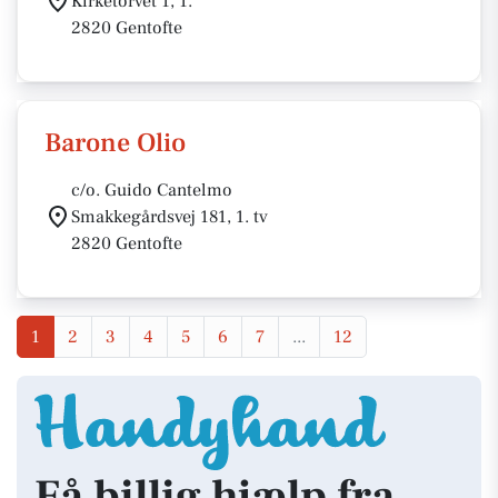
Kirketorvet 1, 1.
2820 Gentofte
Barone Olio
c/o. Guido Cantelmo
Smakkegårdsvej 181, 1. tv
2820 Gentofte
1
2
3
4
5
6
7
...
12
Få billig hjælp fra