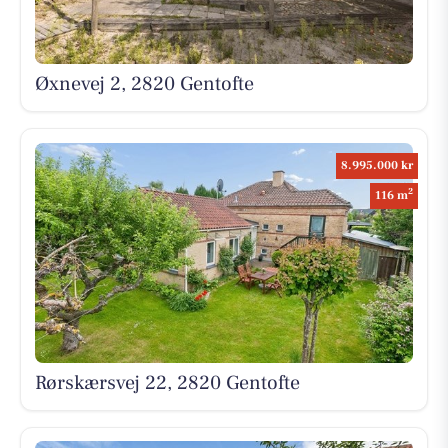
Øxnevej 2, 2820 Gentofte
8.995.000 kr
2
116 m
Rørskærsvej 22, 2820 Gentofte