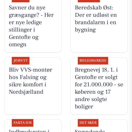
Savner du nye
Beredskab Øst:
græsgange? - Her
Der er udløst en
er nye ledige
brandalarm i en
stillinger i
bygning
Gentofte og
omegn
JOBNYT
BOLIGMARKED
Bliv VVS-montør
Bregnevej 18, 1. i
hos Falsing og
Gentofte er solgt
sikre komfort i
for 21.000.000 - se
Nordsjælland
køberen og 17
andre solgte
boliger
FAKTA OM
DET SKER
Indbrudsraten i
Spændende