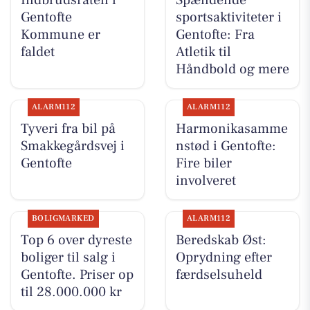
Gentofte
sportsaktiviteter i
Kommune er
Gentofte: Fra
faldet
Atletik til
Håndbold og mere
ALARM112
ALARM112
Tyveri fra bil på
Harmonikasamme
Smakkegårdsvej i
nstød i Gentofte:
Gentofte
Fire biler
involveret
BOLIGMARKED
ALARM112
Top 6 over dyreste
Beredskab Øst:
boliger til salg i
Oprydning efter
Gentofte. Priser op
færdselsuheld
til 28.000.000 kr