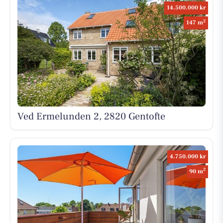
14.500.000 kr
2
147 m
Ved Ermelunden 2, 2820 Gentofte
4.750.000 kr
2
90 m