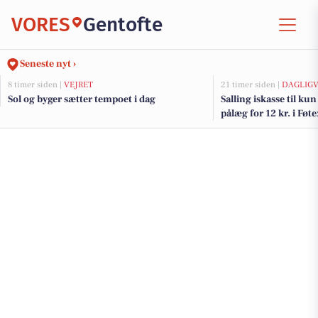
VORES
Gentofte
Seneste nyt ›
8 timer siden |
VEJRET
21 timer siden |
DAGLIGV
Sol og byger sætter tempoet i dag
Salling iskasse til kun
pålæg for 12 kr. i Føt