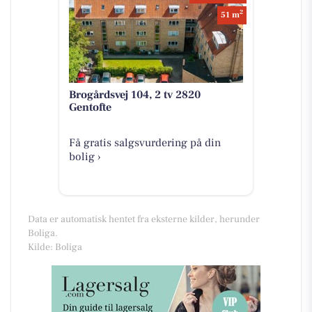
2
51 m
Brogårdsvej 104, 2 tv 2820
Gentofte
Få gratis salgsvurdering på din
bolig ›
Data er automatisk hentet fra eksterne kilder, herunder
Boliga.
Kilde: Boliga