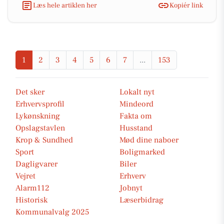
Læs hele artiklen her
Kopiér link
1
2
3
4
5
6
7
...
153
Det sker
Lokalt nyt
Erhvervsprofil
Mindeord
Lykønskning
Fakta om
Opslagstavlen
Husstand
Krop & Sundhed
Mød dine naboer
Sport
Boligmarked
Dagligvarer
Biler
Vejret
Erhverv
Alarm112
Jobnyt
Historisk
Læserbidrag
Kommunalvalg 2025