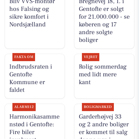
Bliv VVS-montør
Bregnevej 18, 1. i
hos Falsing og
Gentofte er solgt
sikre komfort i
for 21.000.000 - se
Nordsjælland
køberen og 17
andre solgte
boliger
FAKTA OM
VEJRET
Indbrudsraten i
Rolig sommerdag
Gentofte
med lidt mere
Kommune er
kant
faldet
ALARM112
BOLIGMARKED
Harmonikasamme
Garderhøjvej 33
nstød i Gentofte:
og 2 andre boliger
Fire biler
er kommet til salg