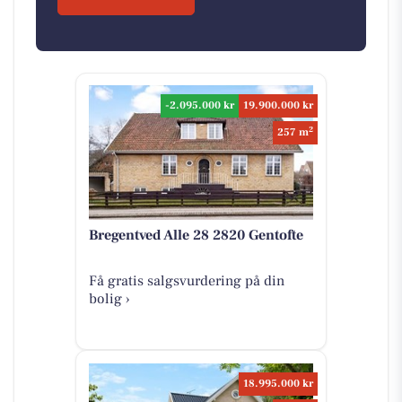
-2.095.000 kr
19.900.000 kr
2
257 m
Bregentved Alle 28 2820 Gentofte
Få gratis salgsvurdering på din
bolig ›
18.995.000 kr