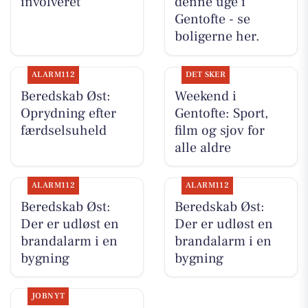
involveret
denne uge i
Gentofte - se
boligerne her.
ALARM112
DET SKER
Beredskab Øst:
Weekend i
Oprydning efter
Gentofte: Sport,
færdselsuheld
film og sjov for
alle aldre
ALARM112
ALARM112
Beredskab Øst:
Beredskab Øst:
Der er udløst en
Der er udløst en
brandalarm i en
brandalarm i en
bygning
bygning
JOBNYT