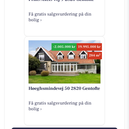
Få gratis salgsvurdering på din
bolig ›
-2.005.000 kr
19.995.000 kr
2
284 m
Høeghsmindevej 50 2820 Gentofte
Få gratis salgsvurdering på din
bolig ›