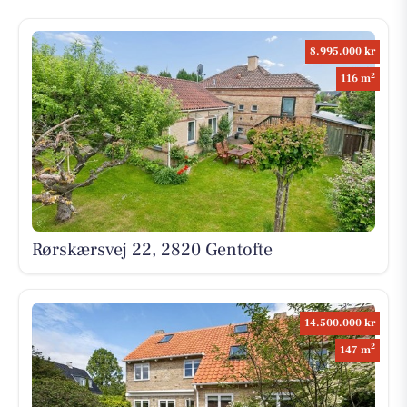
8.995.000 kr
2
116 m
Rørskærsvej 22, 2820 Gentofte
14.500.000 kr
2
147 m