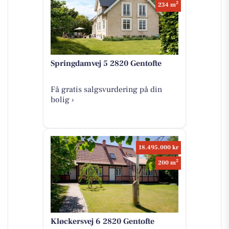
2
234 m
Springdamvej 5 2820 Gentofte
Få gratis salgsvurdering på din
bolig ›
18.495.000 kr
2
200 m
Kløckersvej 6 2820 Gentofte