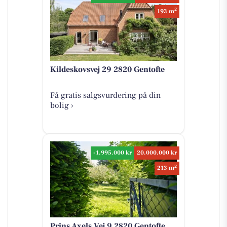
2
193 m
Kildeskovsvej 29 2820 Gentofte
Få gratis salgsvurdering på din
bolig ›
-1.995.000 kr
20.000.000 kr
2
213 m
Prins Axels Vej 9 2820 Gentofte