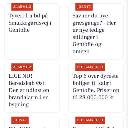
ALARM112
JOBNYT
Tyveri fra bil på
Savner du nye
Smakkegårdsvej i
græsgange? - Her
Gentofte
er nye ledige
stillinger i
Gentofte og
omegn
ALARM112
BOLIGMARKED
LIGE NU!
Top 6 over dyreste
Beredskab Øst:
boliger til salg i
Der er udløst en
Gentofte. Priser op
brandalarm i en
til 28.000.000 kr
bygning
JOBNYT
BOLIGMARKED