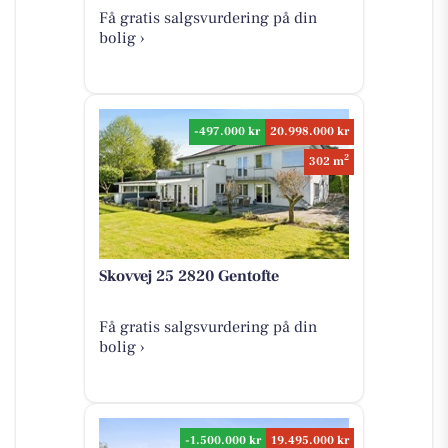
Få gratis salgsvurdering på din
bolig ›
-497.000 kr
20.998.000 kr
2
302 m
Skovvej 25 2820 Gentofte
Få gratis salgsvurdering på din
bolig ›
-1.500.000 kr
19.495.000 kr