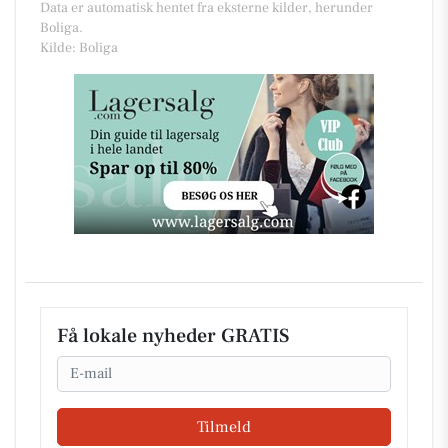
Data er automatisk hentet fra eksterne kilder, herunder
Boliga.
Kilde: Boliga
Få lokale nyheder GRATIS
Email
Tilmeld