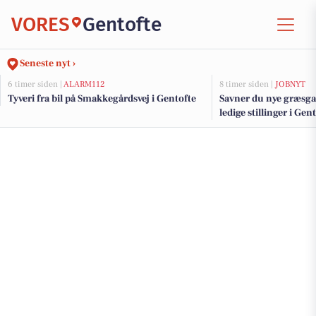
VORES
Gentofte
Seneste nyt ›
6 timer siden |
ALARM112
8 timer siden |
JOBNYT
Tyveri fra bil på Smakkegårdsvej i Gentofte
Savner du nye græsga
ledige stillinger i Ge