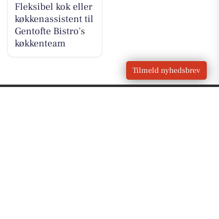
Fleksibel kok eller
køkkenassistent til
Gentofte Bistro's
køkkenteam
Tilmeld nyhedsbrev
VORES
Gentofte
OM VORES DIGITAL
Om os