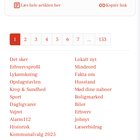
Læs hele artiklen her
Kopiér link
1
2
3
4
5
6
7
...
153
Det sker
Lokalt nyt
Erhvervsprofil
Mindeord
Lykønskning
Fakta om
Opslagstavlen
Husstand
Krop & Sundhed
Mød dine naboer
Sport
Boligmarked
Dagligvarer
Biler
Vejret
Erhverv
Alarm112
Jobnyt
Historisk
Læserbidrag
Kommunalvalg 2025