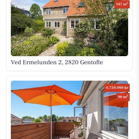
2
147 m
Ved Ermelunden 2, 2820 Gentofte
4.750.000 kr
2
90 m