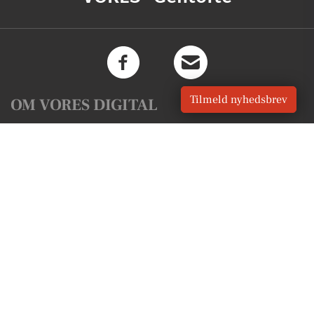
Tilmeld nyhedsbrev
OM VORES DIGITAL
Om os
For annoncører
Vilkår og Privatlivspolitik
Kontakt VORES Digital
Administrer samtykke
GENVEJE
Seneste nyt fra Gentofte