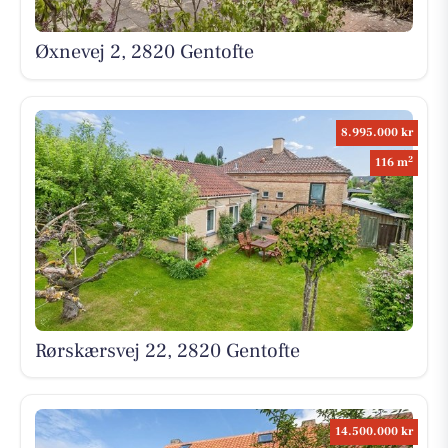
Øxnevej 2, 2820 Gentofte
8.995.000 kr
2
116 m
Rørskærsvej 22, 2820 Gentofte
14.500.000 kr