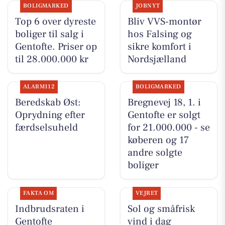
BOLIGMARKED
JOBNYT
Top 6 over dyreste
Bliv VVS-montør
boliger til salg i
hos Falsing og
Gentofte. Priser op
sikre komfort i
til 28.000.000 kr
Nordsjælland
ALARM112
BOLIGMARKED
Beredskab Øst:
Bregnevej 18, 1. i
Oprydning efter
Gentofte er solgt
færdselsuheld
for 21.000.000 - se
køberen og 17
andre solgte
boliger
FAKTA OM
VEJRET
Indbrudsraten i
Sol og småfrisk
Gentofte
vind i dag