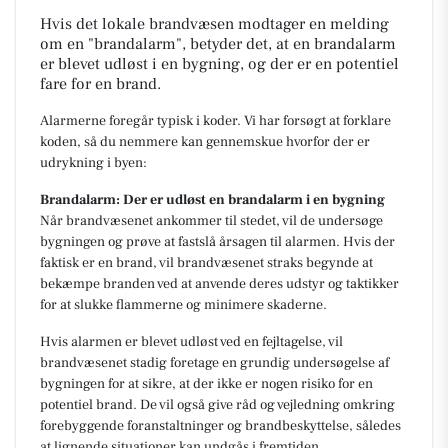
Hvis det lokale brandvæsen modtager en melding
om en "brandalarm", betyder det, at en brandalarm
er blevet udløst i en bygning, og der er en potentiel
fare for en brand.
Alarmerne foregår typisk i koder. Vi har forsøgt at forklare
koden, så du nemmere kan gennemskue hvorfor der er
udrykning i byen:
Brandalarm: Der er udløst en brandalarm i en bygning
Når brandvæsenet ankommer til stedet, vil de undersøge
bygningen og prøve at fastslå årsagen til alarmen. Hvis der
faktisk er en brand, vil brandvæsenet straks begynde at
bekæmpe branden ved at anvende deres udstyr og taktikker
for at slukke flammerne og minimere skaderne.
Hvis alarmen er blevet udløst ved en fejltagelse, vil
brandvæsenet stadig foretage en grundig undersøgelse af
bygningen for at sikre, at der ikke er nogen risiko for en
potentiel brand. De vil også give råd og vejledning omkring
forebyggende foranstaltninger og brandbeskyttelse, således
at lignende situationer kan undgås i fremtiden.