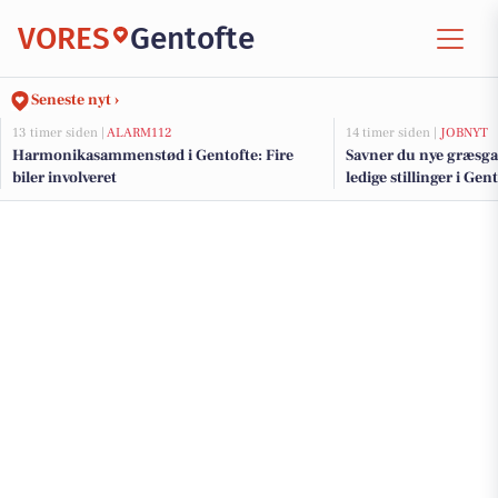
VORES
Gentofte
Seneste nyt ›
13 timer siden |
ALARM112
14 timer siden |
JOBNYT
Harmonikasammenstød i Gentofte: Fire
Savner du nye græsga
biler involveret
ledige stillinger i Ge