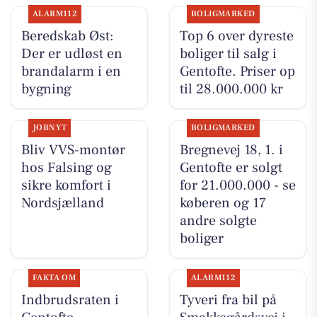
ALARM112
BOLIGMARKED
Beredskab Øst:
Top 6 over dyreste
Der er udløst en
boliger til salg i
brandalarm i en
Gentofte. Priser op
bygning
til 28.000.000 kr
JOBNYT
BOLIGMARKED
Bliv VVS-montør
Bregnevej 18, 1. i
hos Falsing og
Gentofte er solgt
sikre komfort i
for 21.000.000 - se
Nordsjælland
køberen og 17
andre solgte
boliger
FAKTA OM
ALARM112
Indbrudsraten i
Tyveri fra bil på