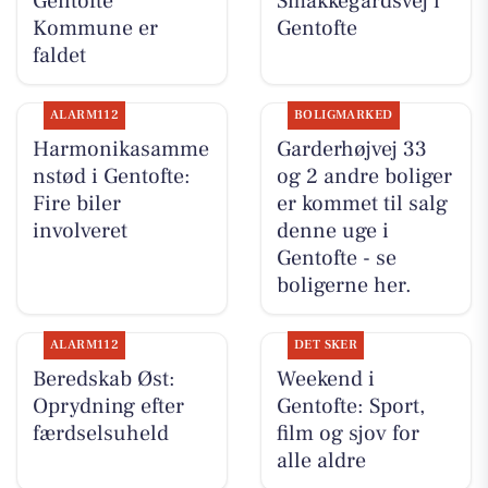
Gentofte
Smakkegårdsvej i
Kommune er
Gentofte
faldet
ALARM112
BOLIGMARKED
Harmonikasamme
Garderhøjvej 33
nstød i Gentofte:
og 2 andre boliger
Fire biler
er kommet til salg
involveret
denne uge i
Gentofte - se
boligerne her.
ALARM112
DET SKER
Beredskab Øst:
Weekend i
Oprydning efter
Gentofte: Sport,
færdselsuheld
film og sjov for
alle aldre