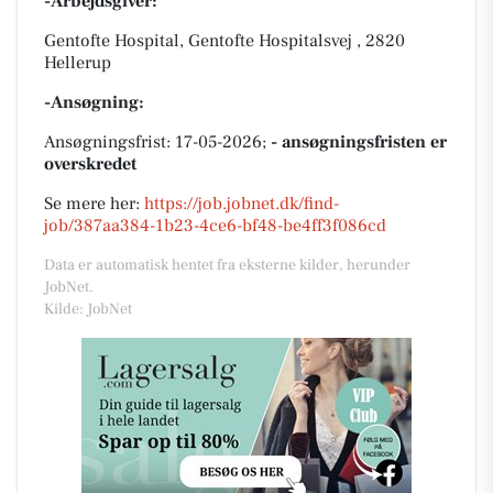
-Arbejdsgiver:
Gentofte Hospital, Gentofte Hospitalsvej , 2820
Hellerup
-Ansøgning:
Ansøgningsfrist: 17-05-2026;
- ansøgningsfristen er
overskredet
Se mere her:
https://job.jobnet.dk/find-
job/387aa384-1b23-4ce6-bf48-be4ff3f086cd
Data er automatisk hentet fra eksterne kilder, herunder
JobNet.
Kilde: JobNet