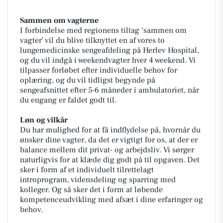
Sammen om vagterne
I forbindelse med regionens tiltag ‘sammen om
vagter’ vil du blive tilknyttet en af vores to
lungemedicinske sengeafdeling på Herlev Hospital,
og du vil indgå i weekendvagter hver 4 weekend. Vi
tilpasser forløbet efter individuelle behov for
oplæring, og du vil tidligst begynde på
sengeafsnittet efter 5-6 måneder i ambulatoriet, når
du engang er faldet godt til.
Løn og vilkår
Du har mulighed for at få indflydelse på, hvornår du
ønsker dine vagter, da det er vigtigt for os, at der er
balance mellem dit privat- og arbejdsliv. Vi sørger
naturligvis for at klæde dig godt på til opgaven. Det
sker i form af et individuelt tilrettelagt
introprogram, vidensdeling og sparring med
kolleger. Og så sker det i form at løbende
kompetenceudvikling med afsæt i dine erfaringer og
behov.