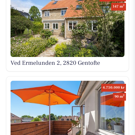
2
147 m
Ved Ermelunden 2, 2820 Gentofte
4.750.000 kr
2
90 m