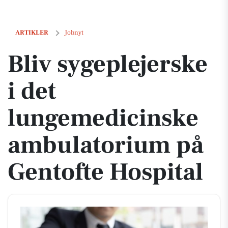
Bliv sygeplejerske i det lungemedicinske ambulatorium på Gentofte 
ARTIKLER
Jobnyt
Bliv sygeplejerske
i det
lungemedicinske
ambulatorium på
Gentofte Hospital