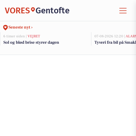
VORES
Gentofte
Seneste nyt ›
6 timer siden |
VEJRET
07-08-2026 12:20 |
ALAR
Sol og blød brise styrer dagen
Tyveri fra bil på Smak