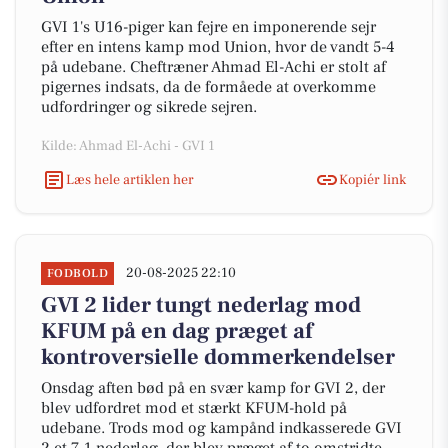
GVI 1's U16-piger kan fejre en imponerende sejr
efter en intens kamp mod Union, hvor de vandt 5-4
på udebane. Cheftræner Ahmad El-Achi er stolt af
pigernes indsats, da de formåede at overkomme
udfordringer og sikrede sejren.
Kilde: Ahmad El-Achi - GVI 1
Læs hele artiklen her
Kopiér link
20-08-2025 22:10
FODBOLD
GVI 2 lider tungt nederlag mod
KFUM på en dag præget af
kontroversielle dommerkendelser
Onsdag aften bød på en svær kamp for GVI 2, der
blev udfordret mod et stærkt KFUM-hold på
udebane. Trods mod og kampånd indkasserede GVI