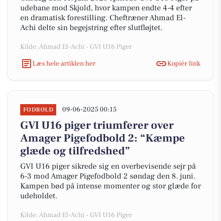
udebane mod Skjold, hvor kampen endte 4-4 efter
en dramatisk forestilling. Cheftræner Ahmad El-
Achi delte sin begejstring efter slutfløjtet.
Kilde: Ahmad El-Achi - GVI U16 Piger
Læs hele artiklen her
Kopiér link
09-06-2025 00:15
FODBOLD
GVI U16 piger triumferer over
Amager Pigefodbold 2: “Kæmpe
glæde og tilfredshed”
GVI U16 piger sikrede sig en overbevisende sejr på
6-3 mod Amager Pigefodbold 2 søndag den 8. juni.
Kampen bød på intense momenter og stor glæde for
udeholdet.
Kilde: Ahmad El-Achi - GVI U16 Piger