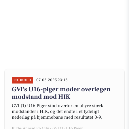
07-05-2025 23:15
FODBOLD
GVI's U16-piger møder overlegen
modstand mod HIK
GVI (1) U16 Piger stod overfor en uhyre stærk
modstander i HIK, og det endte i et tydeligt
nederlag på hjemmebane med resultatet 0-9.
Kilde: Ahmad El-Achi - GVI (1) U16 Piger