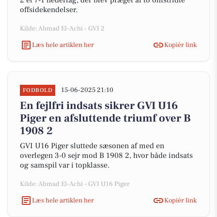
2 et 7-1 nederlag, der blev præget af to omstridte
offsidekendelser.
Kilde: Ahmad El-Achi - GVI 2
Læs hele artiklen her
Kopiér link
15-06-2025 21:10
FODBOLD
En fejlfri indsats sikrer GVI U16
Piger en afsluttende triumf over B
1908 2
GVI U16 Piger sluttede sæsonen af med en
overlegen 3-0 sejr mod B 1908 2, hvor både indsats
og samspil var i topklasse.
Kilde: Ahmad El-Achi - GVI U16 Piger
Læs hele artiklen her
Kopiér link