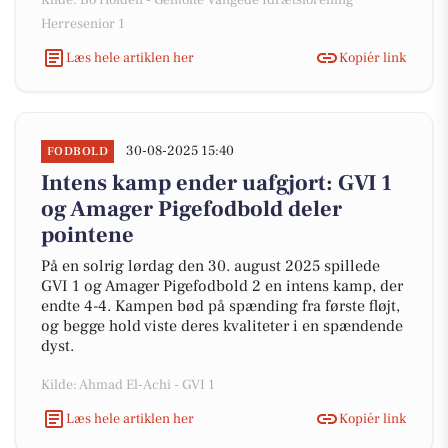
Kilde: Bo Holden - Gentofte Vangede Idrætsforening
Herresenior 1
Læs hele artiklen her
Kopiér link
30-08-2025 15:40
FODBOLD
Intens kamp ender uafgjort: GVI 1
og Amager Pigefodbold deler
pointene
På en solrig lørdag den 30. august 2025 spillede
GVI 1 og Amager Pigefodbold 2 en intens kamp, der
endte 4-4. Kampen bød på spænding fra første fløjt,
og begge hold viste deres kvaliteter i en spændende
dyst.
Kilde: Ahmad El-Achi - GVI 1
Læs hele artiklen her
Kopiér link