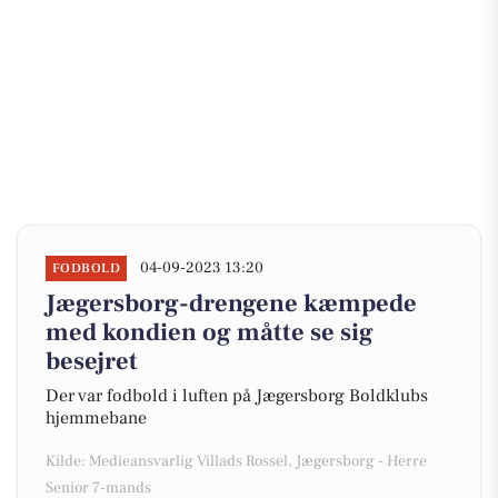
04-09-2023 13:20
FODBOLD
Jægersborg-drengene kæmpede
med kondien og måtte se sig
besejret
Der var fodbold i luften på Jægersborg Boldklubs
hjemmebane
Kilde: Medieansvarlig Villads Rossel, Jægersborg - Herre
Senior 7-mands