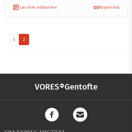
Læs hele artiklen her
Kopiér link
1
2
VORES
Gentofte