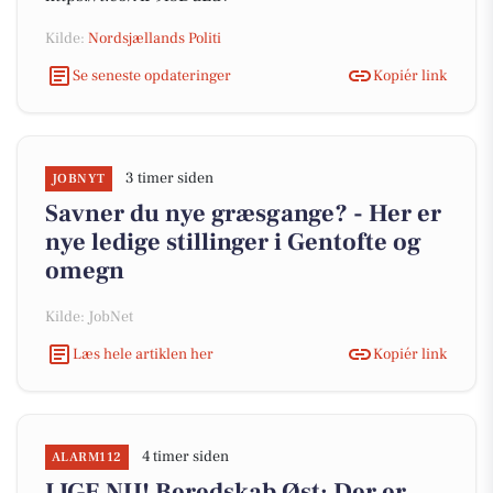
Kilde:
Nordsjællands Politi
Se seneste opdateringer
Kopiér link
3 timer siden
JOBNYT
Savner du nye græsgange? - Her er
nye ledige stillinger i Gentofte og
omegn
Kilde: JobNet
Læs hele artiklen her
Kopiér link
4 timer siden
ALARM112
LIGE NU! Beredskab Øst: Der er