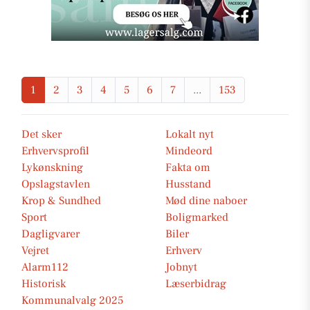
1
2
3
4
5
6
7
...
153
Det sker
Lokalt nyt
Erhvervsprofil
Mindeord
Lykønskning
Fakta om
Opslagstavlen
Husstand
Krop & Sundhed
Mød dine naboer
Sport
Boligmarked
Dagligvarer
Biler
Vejret
Erhverv
Alarm112
Jobnyt
Historisk
Læserbidrag
Kommunalvalg 2025