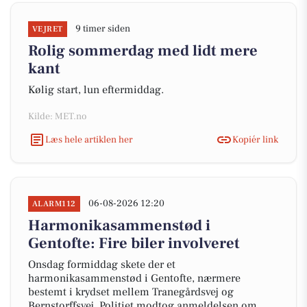
9 timer siden
VEJRET
Rolig sommerdag med lidt mere
kant
Kølig start, lun eftermiddag.
Kilde: MET.no
Læs hele artiklen her
Kopiér link
06-08-2026 12:20
ALARM112
Harmonikasammenstød i
Gentofte: Fire biler involveret
Onsdag formiddag skete der et
harmonikasammenstød i Gentofte, nærmere
bestemt i krydset mellem Tranegårdsvej og
Bernstorffsvej. Politiet modtog anmeldelsen om