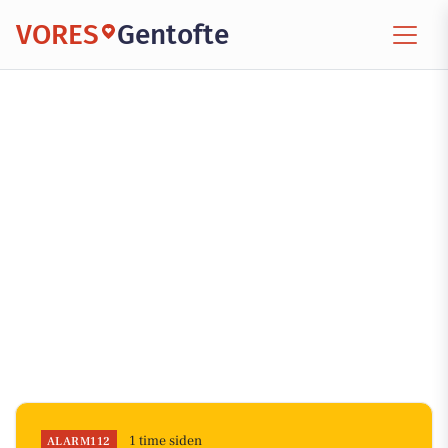
VORES
Gentofte
1 time siden
ALARM112