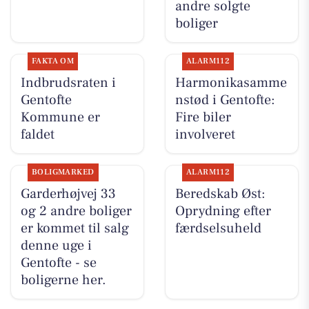
andre solgte
boliger
FAKTA OM
ALARM112
Indbrudsraten i
Harmonikasamme
Gentofte
nstød i Gentofte:
Kommune er
Fire biler
faldet
involveret
BOLIGMARKED
ALARM112
Garderhøjvej 33
Beredskab Øst:
og 2 andre boliger
Oprydning efter
er kommet til salg
færdselsuheld
denne uge i
Gentofte - se
boligerne her.