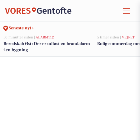
VORES
Gentofte
Seneste nyt ›
50 minutter siden |
ALARM112
5 timer siden |
VEJRET
Beredskab Øst: Der er udløst en brandalarm
Rolig sommerdag med
i en bygning