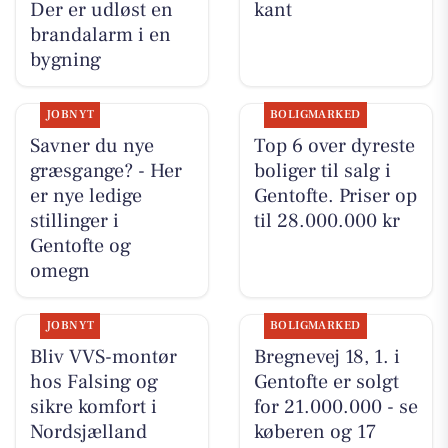
Der er udløst en
kant
brandalarm i en
bygning
JOBNYT
BOLIGMARKED
Savner du nye
Top 6 over dyreste
græsgange? - Her
boliger til salg i
er nye ledige
Gentofte. Priser op
stillinger i
til 28.000.000 kr
Gentofte og
omegn
JOBNYT
BOLIGMARKED
Bliv VVS-montør
Bregnevej 18, 1. i
hos Falsing og
Gentofte er solgt
sikre komfort i
for 21.000.000 - se
Nordsjælland
køberen og 17