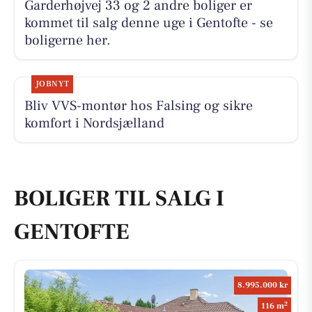
Garderhøjvej 33 og 2 andre boliger er
kommet til salg denne uge i Gentofte - se
boligerne her.
JOBNYT
Bliv VVS-montør hos Falsing og sikre
komfort i Nordsjælland
BOLIGER TIL SALG I
GENTOFTE
8.995.000 kr
2
116 m