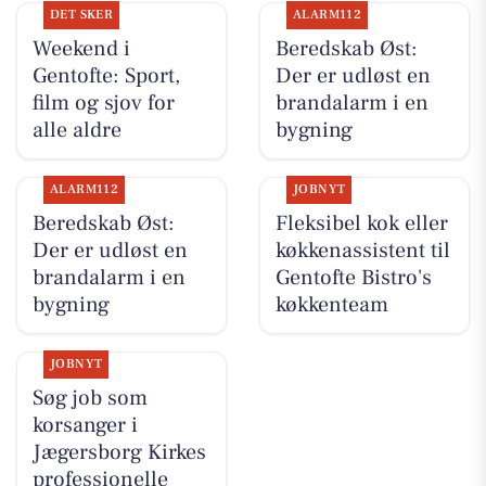
DET SKER
ALARM112
Weekend i
Beredskab Øst:
Gentofte: Sport,
Der er udløst en
film og sjov for
brandalarm i en
alle aldre
bygning
ALARM112
JOBNYT
Beredskab Øst:
Fleksibel kok eller
Der er udløst en
køkkenassistent til
brandalarm i en
Gentofte Bistro's
bygning
køkkenteam
JOBNYT
Søg job som
korsanger i
Jægersborg Kirkes
professionelle