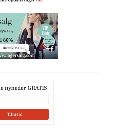
neste opdateringer
her
le nyheder GRATIS
Tilmeld