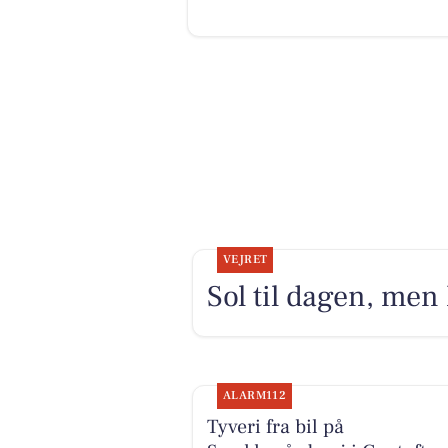
VEJRET
Sol til dagen, men 
ALARM112
Tyveri fra bil på