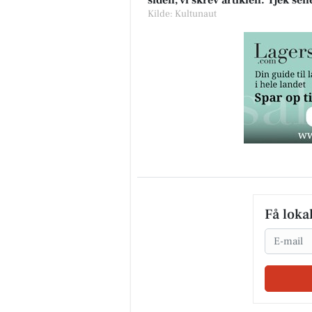
siden, vi skrev artiklen. Tjek se
Kilde: Kultunaut
Få loka
Email