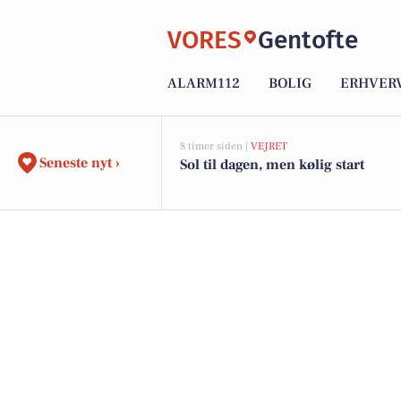
VORES
Gentofte
ALARM112
BOLIG
ERHVER
8 timer siden |
VEJRET
Seneste nyt ›
Sol til dagen, men kølig start