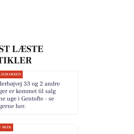
ST LÆSTE
TIKLER
LIGMARKED
erhøjvej 33 og 2 andre
ger er kommet til salg
e uge i Gentofte - se
gerne her.
T SKER