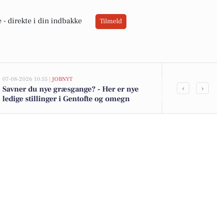
 -
direkte i din indbakke
Tilmeld
07-08-2026 10:55 |
JOBNYT
07-08-2026 10:01
‹
›
Savner du nye græsgange? - Her er nye
Beredskab Øs
ledige stillinger i Gentofte og omegn
brandalarm 