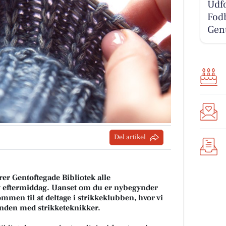
Udfo
Fodb
Gent
Del artikel
er Gentoftegade Bibliotek alle
lig eftermiddag. Uanset om du er nybegynder
kommen til at deltage i strikkeklubben, hvor vi
anden med strikketeknikker.