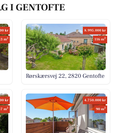
LG I GENTOFTE
00 kr
8.995.000 kr
2
2
33 m
116 m
Rørskærsvej 22, 2820 Gentofte
00 kr
4.750.000 kr
2
2
47 m
90 m