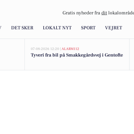
Gratis nyheder fra
dit
lokalområde
V
DET SKER
LOKALT NYT
SPORT
VEJRET
07-08-2026 12:20 |
ALARM112
Tyveri fra bil på Smakkegårdsvej i Gentofte