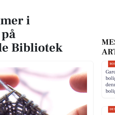
ftegade Bibliotek
imer i
 på
ME
e Bibliotek
AR
BO
Gard
boli
denn
boli
DE