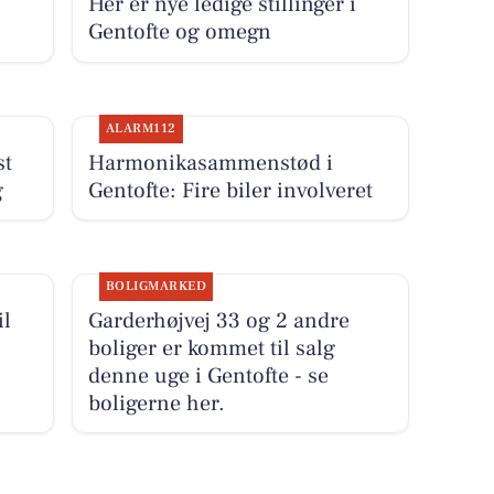
Her er nye ledige stillinger i
Gentofte og omegn
ALARM112
st
Harmonikasammenstød i
g
Gentofte: Fire biler involveret
BOLIGMARKED
il
Garderhøjvej 33 og 2 andre
boliger er kommet til salg
denne uge i Gentofte - se
boligerne her.