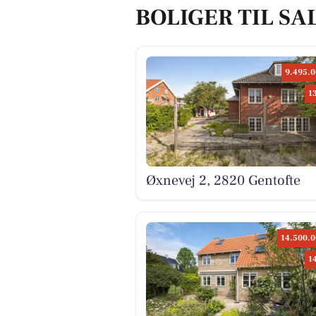
BOLIGER TIL SA
9.495.0
1
Øxnevej 2, 2820 Gentofte
14.500.0
1