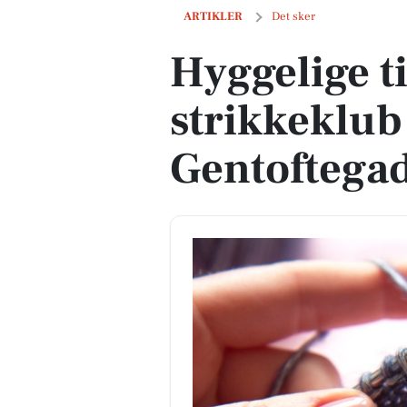
Hyggelige timer i strikkeklub på Gento
ARTIKLER
Det sker
Hyggelige t
strikkeklub
Gentoftegad