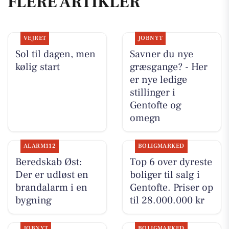
FLERE ARTIKLER
VEJRET
JOBNYT
Sol til dagen, men
Savner du nye
kølig start
græsgange? - Her
er nye ledige
stillinger i
Gentofte og
omegn
ALARM112
BOLIGMARKED
Beredskab Øst:
Top 6 over dyreste
Der er udløst en
boliger til salg i
brandalarm i en
Gentofte. Priser op
bygning
til 28.000.000 kr
JOBNYT
BOLIGMARKED