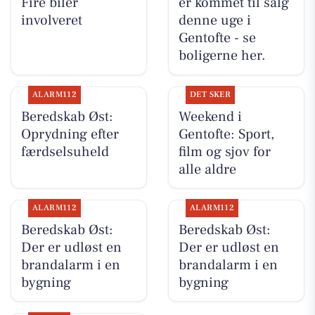
Fire biler
er kommet til salg
involveret
denne uge i
Gentofte - se
boligerne her.
ALARM112
DET SKER
Beredskab Øst:
Weekend i
Oprydning efter
Gentofte: Sport,
færdselsuheld
film og sjov for
alle aldre
ALARM112
ALARM112
Beredskab Øst:
Beredskab Øst:
Der er udløst en
Der er udløst en
brandalarm i en
brandalarm i en
bygning
bygning