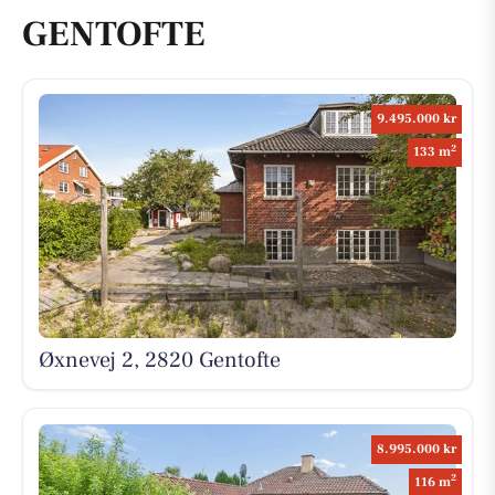
GENTOFTE
9.495.000 kr
2
133 m
Øxnevej 2, 2820 Gentofte
8.995.000 kr
2
116 m