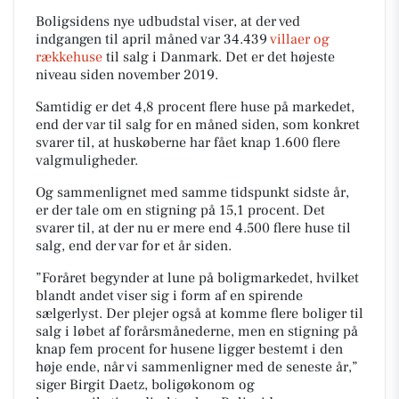
Boligsidens nye udbudstal viser, at der ved
indgangen til april måned var 34.439
villaer og
rækkehuse
til salg i Danmark. Det er det højeste
niveau siden november 2019.
Samtidig er det 4,8 procent flere huse på markedet,
end der var til salg for en måned siden, som konkret
svarer til, at huskøberne har fået knap 1.600 flere
valgmuligheder.
Og sammenlignet med samme tidspunkt sidste år,
er der tale om en stigning på 15,1 procent. Det
svarer til, at der nu er mere end 4.500 flere huse til
salg, end der var for et år siden.
”Foråret begynder at lune på boligmarkedet, hvilket
blandt andet viser sig i form af en spirende
sælgerlyst. Der plejer også at komme flere boliger til
salg i løbet af forårsmånederne, men en stigning på
knap fem procent for husene ligger bestemt i den
høje ende, når vi sammenligner med de seneste år,”
siger Birgit Daetz, boligøkonom og