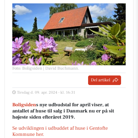
Foto: Boligsiden | David Buchmann
.
Del artikel
Tirsdag d. 09. apr. 2024 - kl. 16:31
Boligsiden
s nye udbudstal for april viser, at
antallet af huse til salg i Danmark nu er på sit
højeste siden efteråret 2019.
Se udviklingen i udbuddet af huse i Gentofte
Kommune her.