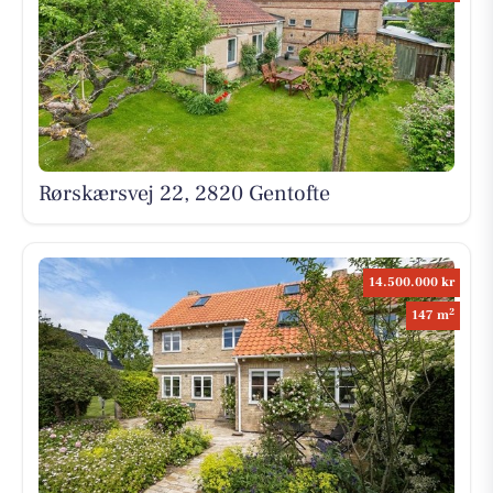
Rørskærsvej 22, 2820 Gentofte
14.500.000 kr
2
147 m