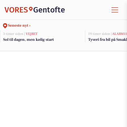
VORES
Gentofte
Seneste nyt ›
3 timer siden |
VEJRET
19 timer siden |
ALARM11
Sol til dagen, men kølig start
Tyveri fra bil på Smak