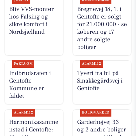
Bliv VVS-montør
Bregnevej 18, 1. i
hos Falsing og
Gentofte er solgt
sikre komfort i
for 21.000.000 - se
Nordsjælland
køberen og 17
andre solgte
boliger
FAKTA OM
ALARM112
Indbrudsraten i
Tyveri fra bil på
Gentofte
Smakkegårdsvej i
Kommune er
Gentofte
faldet
ALARM112
BOLIGMARKED
Harmonikasamme
Garderhøjvej 33
nstød i Gentofte:
og 2 andre boliger