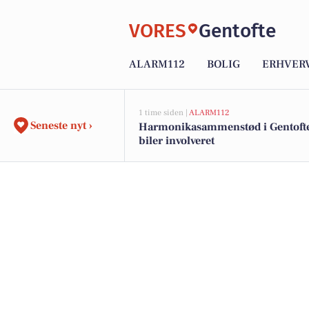
VORES
Gentofte
ALARM112
BOLIG
ERHVER
1 time siden |
ALARM112
Seneste nyt ›
Harmonikasammenstød i Gentofte
biler involveret