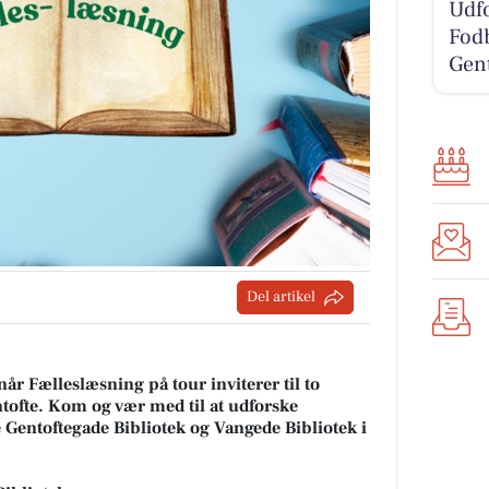
Udfo
Fodb
Gent
Del artikel
når Fælleslæsning på tour inviterer til to
ofte. Kom og vær med til at udforske
e Gentoftegade Bibliotek og Vangede Bibliotek i