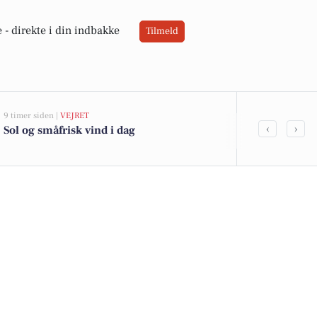
 -
direkte i din indbakke
Tilmeld
9 timer siden |
VEJRET
05-08-2026 13:02
‹
›
Sol og småfrisk vind i dag
Top 6 over dy
Gentofte. Pri