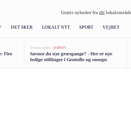
Gratis nyheder fra
dit
lokalområde
V
DET SKER
LOKALT NYT
SPORT
VEJRET
3 timer siden |
JOBNYT
: Fire
Savner du nye græsgange? - Her er nye
ledige stillinger i Gentofte og omegn