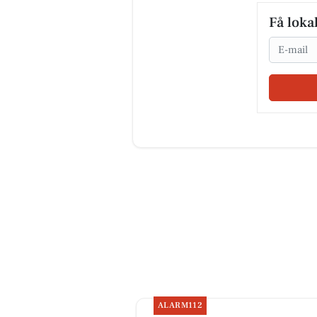
Få loka
Email
ALARM112