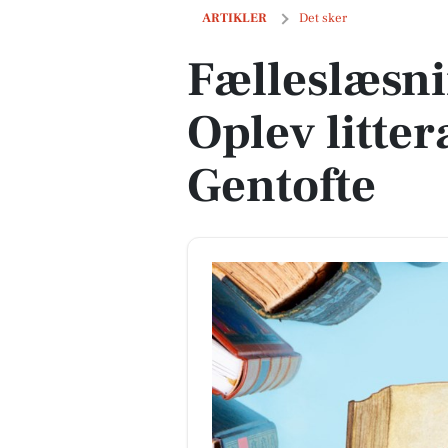
Fælleslæsning på tour: Oplev litteratu
ARTIKLER
Det sker
Fælleslæsni
Oplev litter
Gentofte