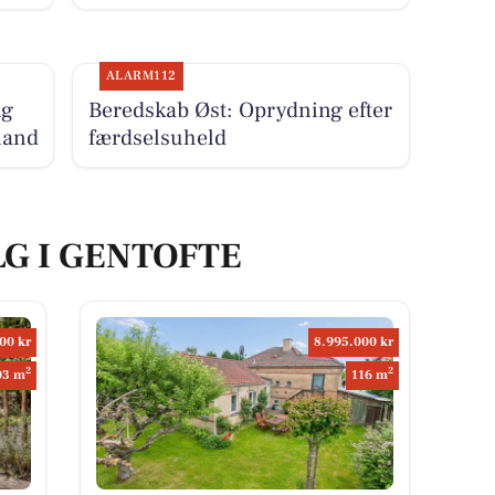
ALARM112
ng
Beredskab Øst: Oprydning efter
land
færdselsuheld
LG I GENTOFTE
00 kr
8.995.000 kr
2
2
03 m
116 m