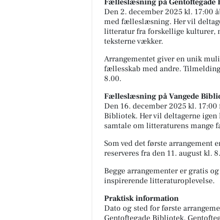
Fælleslæsning på Gentoftegade 
Den 2. december 2025 kl. 17:00 å
med fælleslæsning. Her vil deltage
litteratur fra forskellige kulturer
teksterne vækker.
Arrangementet giver en unik muligh
fællesskab med andre. Tilmelding 
8.00.
Fælleslæsning på Vangede Bibli
Den 16. december 2025 kl. 17:00 
Bibliotek. Her vil deltagerne ige
samtale om litteraturens mange fa
Som ved det første arrangement er
reserveres fra den 11. august kl. 8
Begge arrangementer er gratis og å
inspirerende litteraturoplevelse.
Praktisk information
Dato og sted for første arrangeme
Gentoftegade Bibliotek, Gentofte