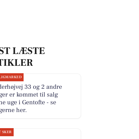
ST LÆSTE
TIKLER
LIGMARKED
erhøjvej 33 og 2 andre
ger er kommet til salg
e uge i Gentofte - se
gerne her.
T SKER