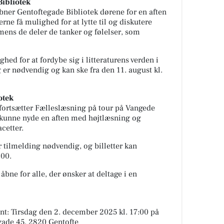
Bibliotek
bner Gentoftegade Bibliotek dørene for en aften
rne få mulighed for at lytte til og diskutere
, mens de deler de tanker og følelser, som
ed for at fordybe sig i litteraturens verden i
er nødvendig og kan ske fra den 11. august kl.
otek
fortsætter Fælleslæsning på tour på Vangede
n kunne nyde en aften med højtlæsning og
cetter.
 tilmelding nødvendig, og billetter kan
.00.
bne for alle, der ønsker at deltage i en
nt: Tirsdag den 2. december 2025 kl. 17:00 på
gade 45, 2820 Gentofte