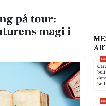
rens magi i Gentofte
ng på tour:
aturens magi i
ME
AR
BO
Gard
boli
denn
boli
DE