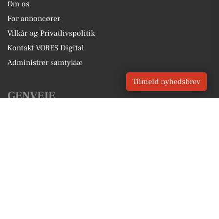
Om os
For annoncører
Vilkår og Privatlivspolitik
Kontakt VORES Digital
Administrer samtykke
Tilmeld nyhedsbrev
GENVEJE
Seneste nyt fra Gentofte
Vores lokale erhverv
Kalenderen for Gentofte
Fakta om Gentofte
Erhvervsartikler
Gentofte Kommune
Få en gratis salgsvurdering