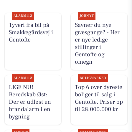
ALARM112
JOBNYT
Tyveri fra bil på
Savner du nye
Smakkegårdsvej i
græsgange? - Her
Gentofte
er nye ledige
stillinger i
Gentofte og
omegn
ALARM112
BOLIGMARKED
LIGE NU!
Top 6 over dyreste
Beredskab Øst:
boliger til salg i
Der er udløst en
Gentofte. Priser op
brandalarm i en
til 28.000.000 kr
bygning