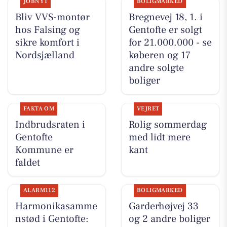
JOBNYT
BOLIGMARKED
Bliv VVS-montør
Bregnevej 18, 1. i
hos Falsing og
Gentofte er solgt
sikre komfort i
for 21.000.000 - se
Nordsjælland
køberen og 17
andre solgte
boliger
FAKTA OM
VEJRET
Indbrudsraten i
Rolig sommerdag
Gentofte
med lidt mere
Kommune er
kant
faldet
ALARM112
BOLIGMARKED
Harmonikasamme
Garderhøjvej 33
nstød i Gentofte:
og 2 andre boliger