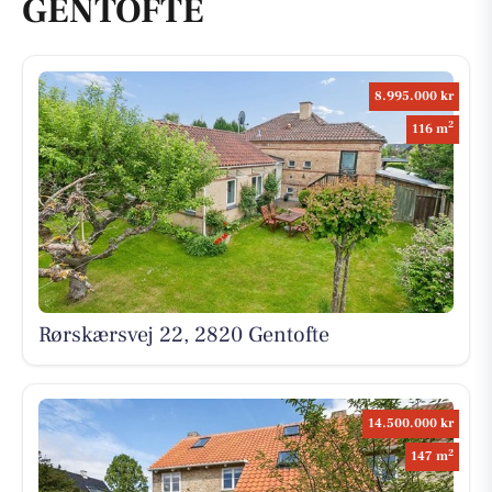
GENTOFTE
8.995.000 kr
2
116 m
Rørskærsvej 22, 2820 Gentofte
14.500.000 kr
2
147 m