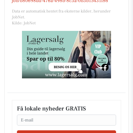
job/b80698dd-476a-498b-8c3a-0b3b15431f86
Data er automatisk hentet fra eksterne kilder, herunder
JobNet.
Kilde: JobNet
Få lokale nyheder GRATIS
Email