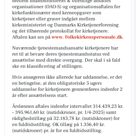
mellem finansministeriet & offentlige ansattes
organisationer (OAO-S) og organisationsaftalen for
kirkefunktionærer med kerneopgaver som
kirketjener eller graver indgået mellem
kirkeministeriet og Danmarks Kirketjenerforening
og det tilhørende protokollat for kirketjenere.
Aftalen kan ses på
www. Folkekirkenspersonale.dk
.
Nuværende tjenestemandsansatte kirketjenere har
ret til at bevare deres tjenestemandsstatus ved
ansættelse med direkte overgang. Der skal i så fald
ske en klassificering af stillingen.
Hvis ansøgeren ikke allerede har uddannelse, er det
en betingelse, at den obligatoriske 5 ugers
uddannelse for kirketjenere gennemføres indenfor 2
år efter ansættelsens start.
Årslønnen aftales indenfor intervallet 314.439,23 kr.
– 395.961,60 kr. (nutidskroner, pr. 1/4-2025) samt
rådighedstillæg på 32.183,78 kr. (nutidskroner) for
en fuldtidsstilling. OK tillæg på 1.356,40 kr.
(nutidskroner) pr. år for en fuldtidsstilling.