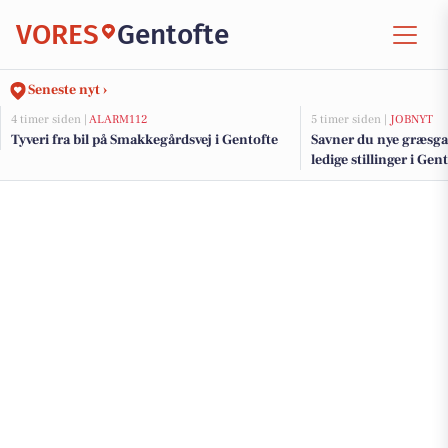
VORES
Gentofte
Seneste nyt ›
4 timer siden |
ALARM112
5 timer siden |
JOBNYT
Tyveri fra bil på Smakkegårdsvej i Gentofte
Savner du nye græsga
ledige stillinger i Ge