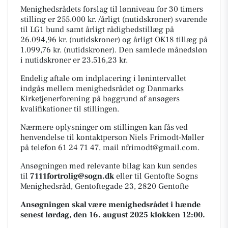
Menighedsrådets forslag til lønniveau for 30 timers
stilling er 255.000 kr. /årligt (nutidskroner) svarende
til LG1 bund samt årligt rådighedstillæg på
26.094,96 kr. (nutidskroner) og årligt OK18 tillæg på
1.099,76 kr. (nutidskroner). Den samlede månedsløn
i nutidskroner er 23.516,23 kr.
Endelig aftale om indplacering i lønintervallet
indgås mellem menighedsrådet og Danmarks
Kirketjenerforening på baggrund af ansøgers
kvalifikationer til stillingen.
Nærmere oplysninger om stillingen kan fås ved
henvendelse til kontaktperson Niels Frimodt-Møller
på telefon 61 24 71 47, mail nfrimodt@gmail.com.
Ansøgningen med relevante bilag kan kun sendes
til
7111fortrolig@sogn.dk
eller til Gentofte Sogns
Menighedsråd, Gentoftegade 23, 2820 Gentofte
Ansøgningen skal være menighedsrådet i hænde
senest lørdag, den 16. august 2025 klokken 12:00.