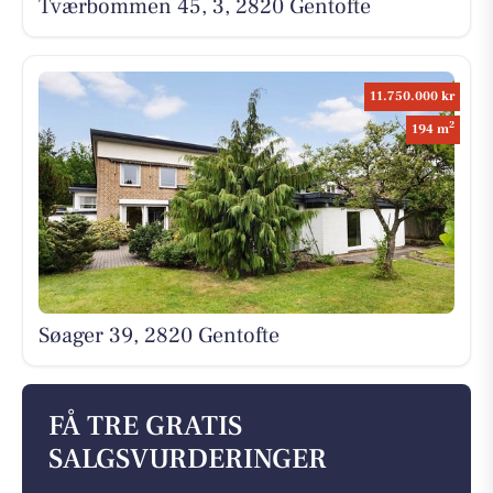
Tværbommen 45, 3, 2820 Gentofte
11.750.000 kr
2
194 m
Søager 39, 2820 Gentofte
FÅ TRE GRATIS
SALGSVURDERINGER