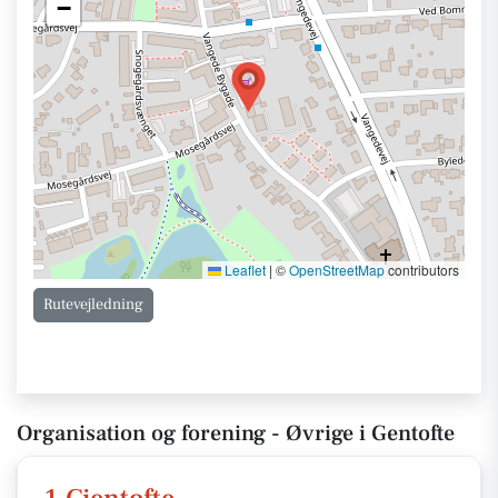
−
Leaflet
|
©
OpenStreetMap
contributors
Rutevejledning
Organisation og forening - Øvrige i Gentofte