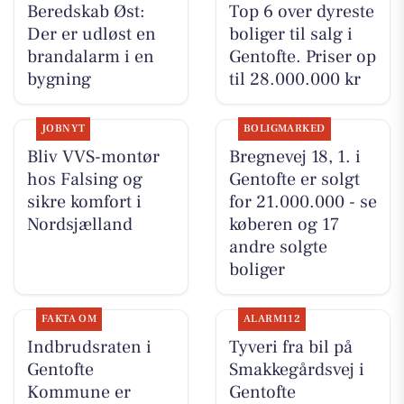
Beredskab Øst:
Top 6 over dyreste
Der er udløst en
boliger til salg i
brandalarm i en
Gentofte. Priser op
bygning
til 28.000.000 kr
JOBNYT
BOLIGMARKED
Bliv VVS-montør
Bregnevej 18, 1. i
hos Falsing og
Gentofte er solgt
sikre komfort i
for 21.000.000 - se
Nordsjælland
køberen og 17
andre solgte
boliger
FAKTA OM
ALARM112
Indbrudsraten i
Tyveri fra bil på
Gentofte
Smakkegårdsvej i
Kommune er
Gentofte