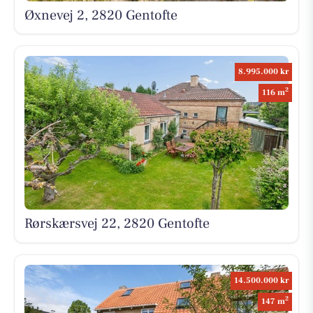
Øxnevej 2, 2820 Gentofte
8.995.000 kr
2
116 m
Rørskærsvej 22, 2820 Gentofte
14.500.000 kr
2
147 m