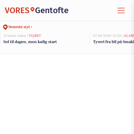
VORES
Gentofte
Seneste nyt ›
15 timer siden |
VEJRET
07-08-2026 12:20 |
ALAR
Sol til dagen, men kølig start
Tyveri fra bil på Smak