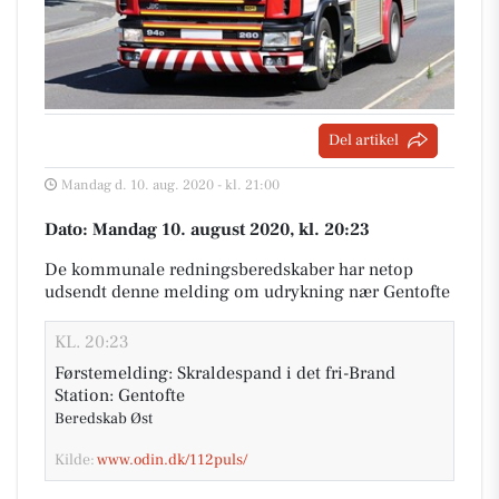
Del artikel
Mandag d. 10. aug. 2020 - kl. 21:00
Dato: Mandag 10. august 2020, kl. 20:23
De kommunale redningsberedskaber har netop
udsendt denne melding om udrykning nær Gentofte
KL. 20:23
Førstemelding: Skraldespand i det fri-Brand
Station: Gentofte
Beredskab Øst
Kilde:
www.odin.dk/112puls/