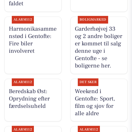
faldet
ALARM112
BOLIGMARKED
Harmonikasamme
Garderhøjvej 33
nstød i Gentofte:
og 2 andre boliger
Fire biler
er kommet til salg
involveret
denne uge i
Gentofte - se
boligerne her.
ALARM112
DET SKER
Beredskab Øst:
Weekend i
Oprydning efter
Gentofte: Sport,
færdselsuheld
film og sjov for
alle aldre
ALARM112
ALARM112