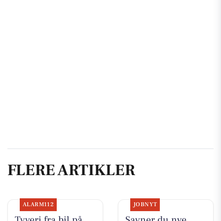
FLERE ARTIKLER
ALARM112
JOBNYT
Tyveri fra bil på
Savner du nye