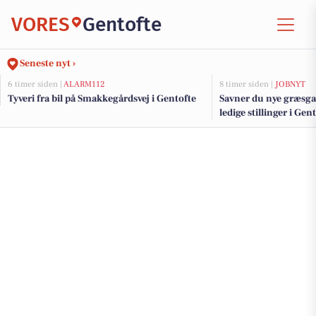
VORES
Gentofte
Seneste nyt ›
6 timer siden |
ALARM112
8 timer siden |
JOBNYT
Tyveri fra bil på Smakkegårdsvej i Gentofte
Savner du nye græsga
ledige stillinger i Ge