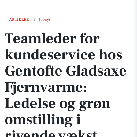
Teamleder for kundeservice hos Gentofte Gladsaxe Fjernvarme: Ledel
ARTIKLER
Jobnyt
Teamleder for
kundeservice hos
Gentofte Gladsaxe
Fjernvarme:
Ledelse og grøn
omstilling i
rivende vækst