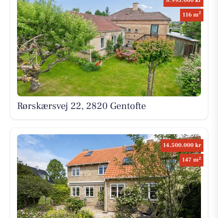
8.995.000 kr
2
116 m
Rørskærsvej 22, 2820 Gentofte
14.500.000 kr
2
147 m