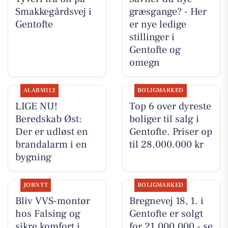
Smakkegårdsvej i
græsgange? - Her
Gentofte
er nye ledige
stillinger i
Gentofte og
omegn
ALARM112
BOLIGMARKED
LIGE NU!
Top 6 over dyreste
Beredskab Øst:
boliger til salg i
Der er udløst en
Gentofte. Priser op
brandalarm i en
til 28.000.000 kr
bygning
JOBNYT
BOLIGMARKED
Bliv VVS-montør
Bregnevej 18, 1. i
hos Falsing og
Gentofte er solgt
sikre komfort i
for 21.000.000 - se