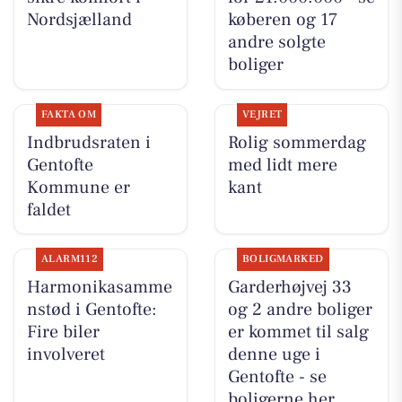
Nordsjælland
køberen og 17
andre solgte
boliger
FAKTA OM
VEJRET
Indbrudsraten i
Rolig sommerdag
Gentofte
med lidt mere
Kommune er
kant
faldet
ALARM112
BOLIGMARKED
Harmonikasamme
Garderhøjvej 33
nstød i Gentofte:
og 2 andre boliger
Fire biler
er kommet til salg
involveret
denne uge i
Gentofte - se
boligerne her.