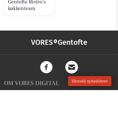
Gentofte Bistro's
køkkenteam
VORES
Gentofte
Tilmeld nyhedsbrev
OM VORES DIGITAL
Om os
For annoncører
Vilkår og Privatlivspolitik