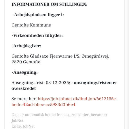
INFORMATIONER OM STILLINGEN:
- Arbejdspladsen ligger i:
Gentofte Kommune
-Virksomheden tilbyder:
-Arbejdsgiver:
Gentofte Gladsaxe Fjernvarme I/S, Ørnegårdsvej,
2820 Gentofte
-Ansøgning:
Ansøgningsfrist: 03-12-2025;
- ansøgningsfristen er
overskredet
Se mere her:
https://job.jobnet.dk/find-job/6612155c-
bedc-42ad-bbec-cc5983d3b6e4
Data er automatisk hentet fra eksterne kilder, herunder
JobNet.
Kilde: JobNet