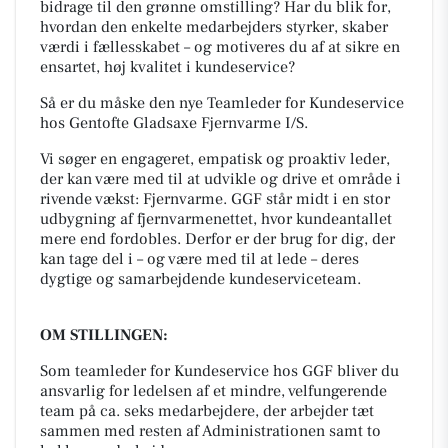
bidrage til den grønne omstilling? Har du blik for,
hvordan den enkelte medarbejders styrker, skaber
værdi i fællesskabet – og motiveres du af at sikre en
ensartet, høj kvalitet i kundeservice?
Så er du måske den nye Teamleder for Kundeservice
hos Gentofte Gladsaxe Fjernvarme I/S.
Vi søger en engageret, empatisk og proaktiv leder,
der kan være med til at udvikle og drive et område i
rivende vækst: Fjernvarme. GGF står midt i en stor
udbygning af fjernvarmenettet, hvor kundeantallet
mere end fordobles. Derfor er der brug for dig, der
kan tage del i – og være med til at lede – deres
dygtige og samarbejdende kundeserviceteam.
OM STILLINGEN:
Som teamleder for Kundeservice hos GGF bliver du
ansvarlig for ledelsen af et mindre, velfungerende
team på ca. seks medarbejdere, der arbejder tæt
sammen med resten af Administrationen samt to