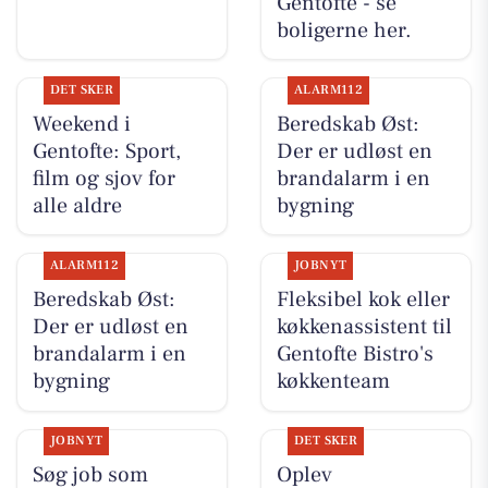
Gentofte - se
boligerne her.
DET SKER
ALARM112
Weekend i
Beredskab Øst:
Gentofte: Sport,
Der er udløst en
film og sjov for
brandalarm i en
alle aldre
bygning
ALARM112
JOBNYT
Beredskab Øst:
Fleksibel kok eller
Der er udløst en
køkkenassistent til
brandalarm i en
Gentofte Bistro's
bygning
køkkenteam
JOBNYT
DET SKER
Søg job som
Oplev