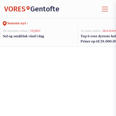
VORES
Gentofte
Seneste nyt ›
26 minutter siden |
VEJRET
16 timer siden |
BOLIGM
Sol og småfrisk vind i dag
Top 6 over dyreste boli
Priser op til 28.000.0