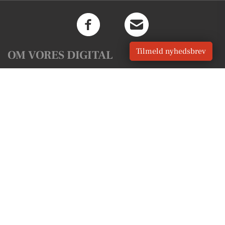
Tilmeld nyhedsbrev
OM VORES DIGITAL
Om os
For annoncører
Vilkår og Privatlivspolitik
Kontakt VORES Digital
Administrer samtykke
GENVEJE
Seneste nyt fra Gentofte
Vores lokale erhverv