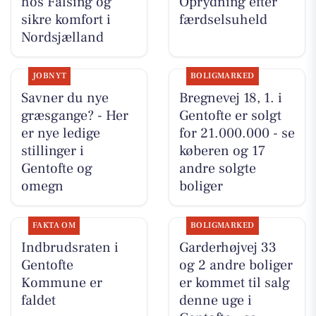
hos Falsing og
Oprydning efter
sikre komfort i
færdselsuheld
Nordsjælland
JOBNYT
BOLIGMARKED
Savner du nye
Bregnevej 18, 1. i
græsgange? - Her
Gentofte er solgt
er nye ledige
for 21.000.000 - se
stillinger i
køberen og 17
Gentofte og
andre solgte
omegn
boliger
FAKTA OM
BOLIGMARKED
Indbrudsraten i
Garderhøjvej 33
Gentofte
og 2 andre boliger
Kommune er
er kommet til salg
faldet
denne uge i