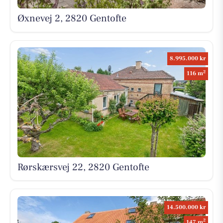
Øxnevej 2, 2820 Gentofte
8.995.000 kr
2
116 m
Rørskærsvej 22, 2820 Gentofte
14.500.000 kr
2
147 m