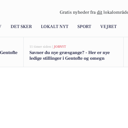
Gratis nyheder fra
dit
lokalområde
V
DET SKER
LOKALT NYT
SPORT
VEJRET
11 timer siden |
JOBNYT
 Gentofte
Savner du nye græsgange? - Her er nye
ledige stillinger i Gentofte og omegn