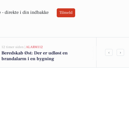
 -
direkte i din indbakke
Tilmeld
12 timer siden |
ALARM112
17 timer siden |
V
‹
›
Beredskab Øst: Der er udløst en
Rolig somme
brandalarm i en bygning