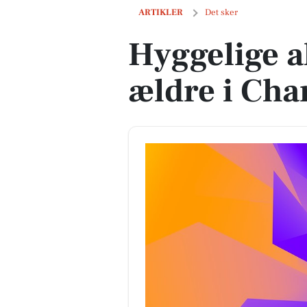
Hyggelige aktiviteter for ældre i Char
ARTIKLER
Det sker
Hyggelige ak
ældre i Cha