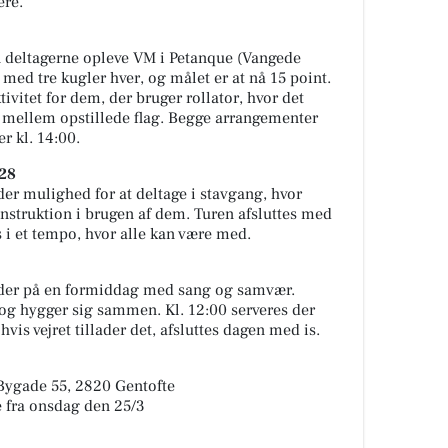
ere.
an deltagerne opleve VM i Petanque (Vangede
r med tre kugler hver, og målet er at nå 15 point.
vitet for dem, der bruger rollator, hvor det
 mellem opstillede flag. Begge arrangementer
r kl. 14:00.
 28
der mulighed for at deltage i stavgang, hvor
instruktion i brugen af dem. Turen afsluttes med
s i et tempo, hvor alle kan være med.
byder på en formiddag med sang og samvær.
og hygger sig sammen. Kl. 12:00 serveres der
hvis vejret tillader det, afsluttes dagen med is.
Bygade 55, 2820 Gentofte
ge fra onsdag den 25/3