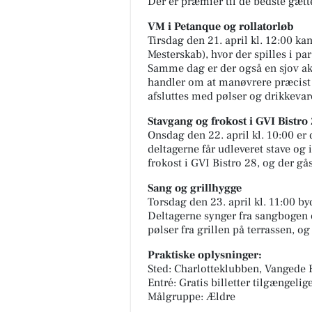
Der er præmier til de bedste gætt
VM i Petanque og rollatorløb
Tirsdag den 21. april kl. 12:00 k
Mesterskab), hvor der spilles i pa
Samme dag er der også en sjov akti
handler om at manøvrere præcist
afsluttes med pølser og drikkevare
Stavgang og frokost i GVI Bistro
Onsdag den 22. april kl. 10:00 er 
deltagerne får udleveret stave og 
frokost i GVI Bistro 28, og der gå
Sang og grillhygge
Torsdag den 23. april kl. 11:00 
Deltagerne synger fra sangbogen 
pølser fra grillen på terrassen, og 
Praktiske oplysninger:
Sted: Charlotteklubben, Vangede 
Entré: Gratis billetter tilgængeli
Målgruppe: Ældre