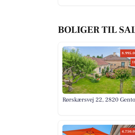
BOLIGER TIL SA
8.995.0
1
Rørskærsvej 22, 2820 Gento
4.750.0