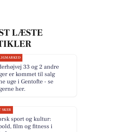
ST LÆSTE
TIKLER
LIGMARKED
erhøjvej 33 og 2 andre
ger er kommet til salg
e uge i Gentofte - se
gerne her.
T SKER
rsk sport og kultur:
old, film og fitness i