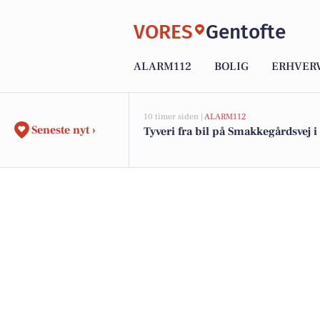
VORES
Gentofte
ALARM112
BOLIG
ERHVER
10 timer siden |
ALARM112
Seneste nyt ›
Tyveri fra bil på Smakkegårdsvej i