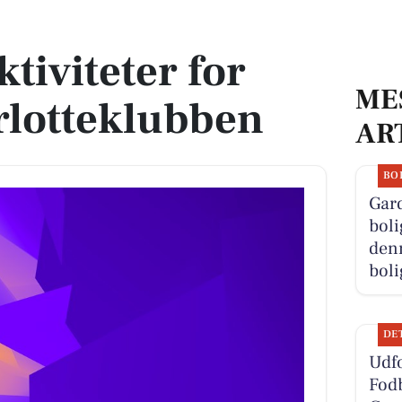
lotteklubben
tiviteter for
ME
rlotteklubben
AR
BO
Gard
boli
denn
boli
DE
Udfo
Fodb