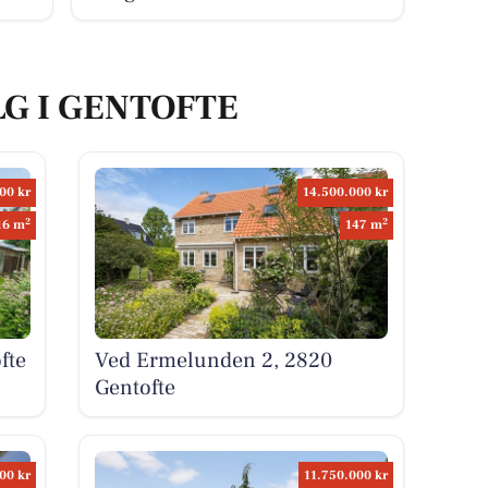
LG I GENTOFTE
00 kr
14.500.000 kr
2
2
16 m
147 m
fte
Ved Ermelunden 2, 2820
Gentofte
00 kr
11.750.000 kr