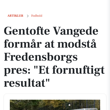
Gentofte Vangede formår at modstå Fredensborgs pres: "Et fornuftigt 
ARTIKLER
Fodbold
Gentofte Vangede
formår at modstå
Fredensborgs
pres: "Et fornuftigt
resultat"