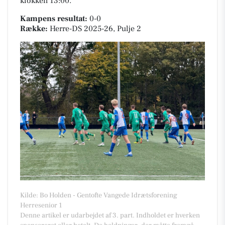
klokken 13:00.
Kampens resultat:
0-0
Række:
Herre-DS 2025-26, Pulje 2
Kilde: Bo Holden - Gentofte Vangede Idrætsforening
Herresenior 1
Denne artikel er udarbejdet af 3. part. Indholdet er hverken