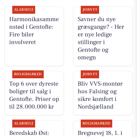
ALARM112
JOBNYT
Harmonikasamme
Savner du nye
nstød i Gentofte:
græsgange? - Her
Fire biler
er nye ledige
involveret
stillinger i
Gentofte og
omegn
BOLIGMARKED
JOBNYT
Top 6 over dyreste
Bliv VVS-montør
boliger til salg i
hos Falsing og
Gentofte. Priser op
sikre komfort i
til 28.000.000 kr
Nordsjælland
ALARM112
BOLIGMARKED
Beredskab Øst:
Bregnevej 18, 1. i