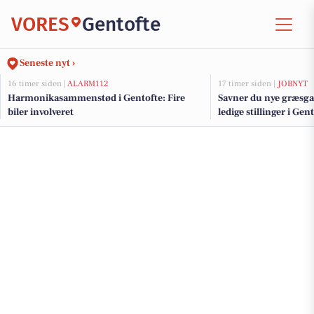
VORES
Gentofte
Seneste nyt ›
16 timer siden |
ALARM112
17 timer siden |
JOBNYT
Harmonikasammenstød i Gentofte: Fire
Savner du nye græsga
biler involveret
ledige stillinger i Ge