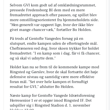
Selvom GVI kom godt ud af omklædningsrummet,
pressede Fredensborg BI dem med en mere
fremadrettet approach efter pausen, og spillet blev
mere omstillingsorienteret fra hjemmeholdets side.
"Men generelt var opgøret lige, hvor der ikke blev
givet mange chancer væk," fortæller Bo Holden.
På trods af Gentofte Vangedes forsøg på en
slutspurt, endte kampen uden de eftertragtede mål.
Cheftræneren ved dog, hvor skoen trykker for holdet
fremadrettet: "I en kamp som i dag, får vi få chancer,
og så skal vi udnytte dem."
Holdet kan nu se frem til de kommende kampe mod
Ringsted og Gørslev, hvor de skal fortsætte det høje
defensive niveau og samtidig være mere effektive
foran mål. "Set over hele kampen et fornuftigt
resultat for GVI," afslutter Bo Holden.
Næste kamp for Gentofte Vangede Idrætsforening
Herresenior 1 er et opgør imod Ringsted IF. Det
udspiller sig i
Ringsted Stadion
d. 1. november