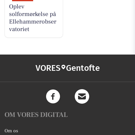
Oplev
solformørkelse på
Ellehammerobser
vatoriet
VORES
Gentofte
OM VORES DIGITAL
Om os