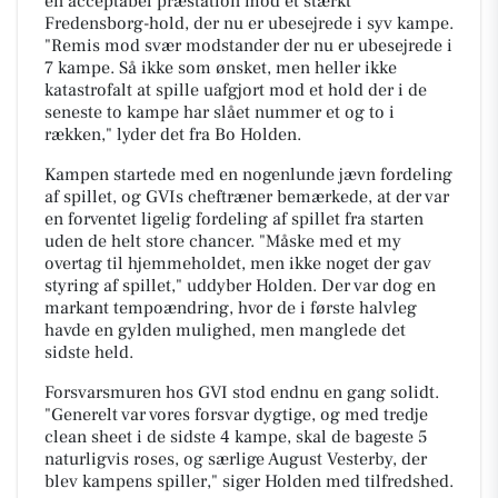
en acceptabel præstation mod et stærkt
Fredensborg-hold, der nu er ubesejrede i syv kampe.
"Remis mod svær modstander der nu er ubesejrede i
7 kampe. Så ikke som ønsket, men heller ikke
katastrofalt at spille uafgjort mod et hold der i de
seneste to kampe har slået nummer et og to i
rækken," lyder det fra Bo Holden.
Kampen startede med en nogenlunde jævn fordeling
af spillet, og GVIs cheftræner bemærkede, at der var
en forventet ligelig fordeling af spillet fra starten
uden de helt store chancer. "Måske med et my
overtag til hjemmeholdet, men ikke noget der gav
styring af spillet," uddyber Holden. Der var dog en
markant tempoændring, hvor de i første halvleg
havde en gylden mulighed, men manglede det
sidste held.
Forsvarsmuren hos GVI stod endnu en gang solidt.
"Generelt var vores forsvar dygtige, og med tredje
clean sheet i de sidste 4 kampe, skal de bageste 5
naturligvis roses, og særlige August Vesterby, der
blev kampens spiller," siger Holden med tilfredshed.