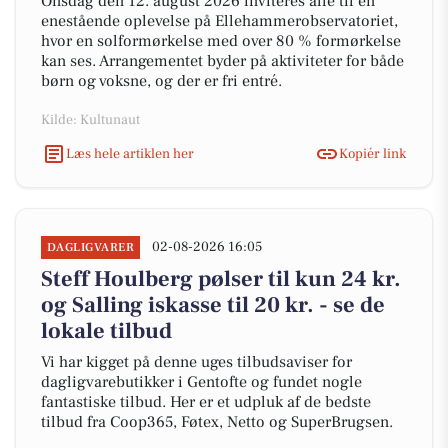
Onsdag den 12. august 2026 inviteres alle til en
enestående oplevelse på Ellehammerobservatoriet,
hvor en solformørkelse med over 80 % formørkelse
kan ses. Arrangementet byder på aktiviteter for både
børn og voksne, og der er fri entré.
Kilde: Kultunaut
Læs hele artiklen her
Kopiér link
02-08-2026 16:05
DAGLIGVARER
Steff Houlberg pølser til kun 24 kr.
og Salling iskasse til 20 kr. - se de
lokale tilbud
Vi har kigget på denne uges tilbudsaviser for
dagligvarebutikker i Gentofte og fundet nogle
fantastiske tilbud. Her er et udpluk af de bedste
tilbud fra Coop365, Føtex, Netto og SuperBrugsen.