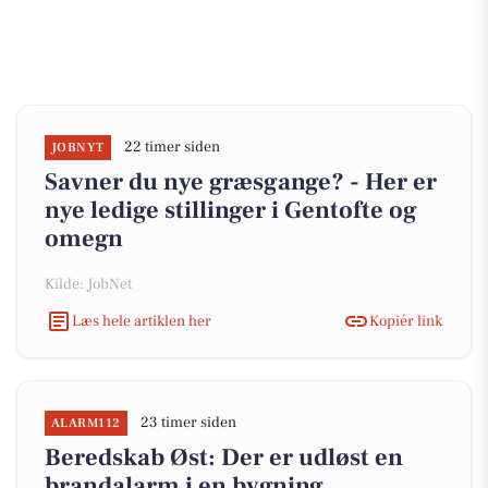
22 timer siden
JOBNYT
Savner du nye græsgange? - Her er
nye ledige stillinger i Gentofte og
omegn
Kilde: JobNet
Læs hele artiklen her
Kopiér link
23 timer siden
ALARM112
Beredskab Øst: Der er udløst en
brandalarm i en bygning