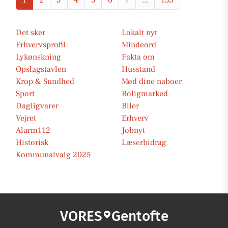
1
2
3
4
5
6
7
...
153
Det sker
Lokalt nyt
Erhvervsprofil
Mindeord
Lykønskning
Fakta om
Opslagstavlen
Husstand
Krop & Sundhed
Mød dine naboer
Sport
Boligmarked
Dagligvarer
Biler
Vejret
Erhverv
Alarm112
Jobnyt
Historisk
Læserbidrag
Kommunalvalg 2025
VORES
Gentofte